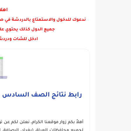
#عاجل_جدا وزارة التربية تنشر الق
اهلا
ندعوك للدخول والاستمتاع بالدردشة في ص
جميع الدول كذلك يحتوي عل
ادخل للشات ودردش
أهلاً بكم زوار موقعنا الكرام، نعلن لكم عن ت
لجميع محافظات العراق (بغداد، الرصافة، الك