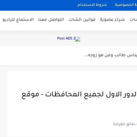
 الخصوصية
شروط الاستخدام
شات
شراء عضوية
قوانين الشات
التواصل معنا
الاستماع للراديو
لشخص الجاهل
ايناس طالب ومن هو زوجه...
قادات كبيره بعد وفاه زوجه...
الاء حسين
الاء حسين عن زوجها وكيفيه...
ائج السادس الابتدائي 2026 الدور الاول لجميع المحافظات - موقع
المعده
راءة
 أعرف جنس الجنين ؟