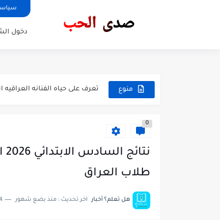
سياسة
دخول ال
الفرق بين .الشخص المثقف وا
شات جيهان . دردشة صدى الحب
تعرف على حياه الفنانه العراقيه 
منوع
الفنانه الاء حسين تواجه حمله انت
0
تعرف على حياه الفنانه العراقيه 
تعرف على اسباب انفصال الفنانه 
نت
اعراض تدل على مرض السرطان 
طلاب العراق
-ما هو الالتهاب الرئوي؟
هل تعلم؟ أخبار
اخر تحديث :
منذ بضع شهور
4 دقائق للق
⚠️معلومات ‏للحامل :⁉️متى ممكن