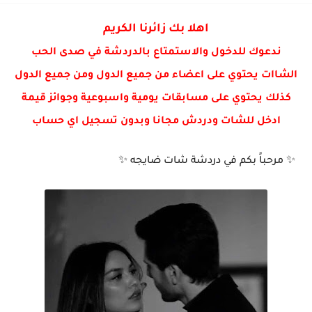
اهلا بك زائرنا الكريم
ندعوك للدخول والاستمتاع بالدردشة في صدى الحب
الشاات يحتوي على اعضاء من جميع الدول ومن جميع الدول
كذلك يحتوي على مسابقات يومية واسبوعية وجوائز قيمة
ادخل للشات ودردش مجانا وبدون تسجيل اي حساب
✨ مرحباً بكم في دردشة شات ضايجه ✨