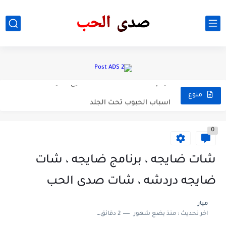
خمس طرق مضمونه للقضاء على الشهوه
مسلسل National Treasure: Edge of Historyالنوع . اكشن . غموض...
فيلم The Ritual Killer 2023النوع/ اثاره
اسباب الحبوب تحت الجلد
منوع
افضل 7 اوقات لشرب الماء
0
تطبيق شيرات SHAREiT Mod نسخة معددلة
لانشر Total Launcher خرررافي بنسخة مدفووووعة 😮❤️أخف و أسرع لانشر...
شات ضايجه ، برنامج ضايجه ، شات
💥 حصريااا قبل اي حد بتحديث اليوم 15/4 😎🔥✔ بتحديث...
ضايجه دردشه ، شات صدى الحب
✅بعد انتهاء الامتحان - نرفق اليكم اسئلة مادة اللغة العربية...
ميار
اخر تحديث :
منذ بضع شهور
2 دقائق للقراءة
✅بعد انتهاء الامتحان - نرفق اليكم اسئلة مادة اللغة العربية...