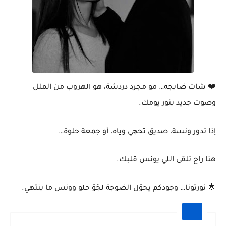
❤️ شات ضايجه… مو مجرد دردشة، هو الهروب من الملل
وصوت جديد ينور يومك.
إذا تدور ونسة، صديق تحچي وياه، أو جمعة حلوة…
هنا راح تلقى اللي يونس قلبك.
🌟 نورتونا… وجودكم يحوّل الضوجة لجَوّ حلو وونس ما ينتهي.