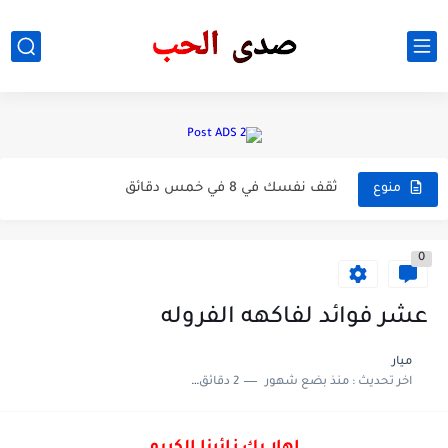
احلى مقاطع حب قصيره
صور حب عبارات حب كلمات حب وعشق
كيف اتعلم الرسم للمبتدئين
معلومات ممكن تنقذ نفسك
ثقف نفسك في 8 في خمس دقائق
منوع
اقوى وصفه للتبيض اليدين والبشره
0
عشر فوائد لفاكهه الفروله
ميار
اخر تحديث :
منذ بضع شهور
2 دقائق للقراءة