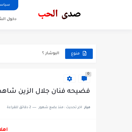
سياسة
مأذنة الملويه
خبر عاجل نتائج السادس اعدادي
دخول ال
ماهي اضرار في افراط في الاكل
⚠️متلازمة fernwn
البوشار ؟
منوع
⚠️النساء اللواتي يستخدمن حبوب منع الحمل"oral contraceptive" 
0
فضيحه فنان جلال الزين شاهدو
ميار
اخر تحديث :
منذ بضع شهور
2 دقائق للقراءة
اهلا