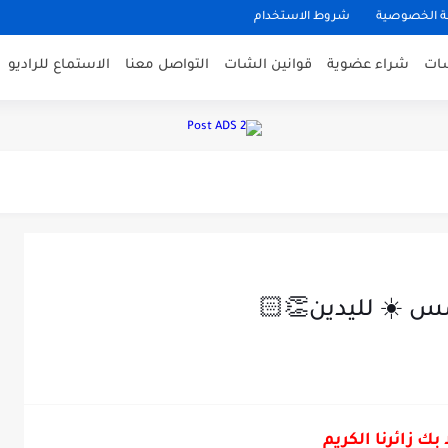
 الخصوصية
شروط الاستخدام
شات
شراء عضوية
قوانين الشات
التواصل معنا
الاستماع للراديو
د.. مواطنون: الحكومة تدفعنا نحو...
 الحب
مس ☀️ لليدين👏🏻
حسين
 مسلسل معاويه بن ابي سفيان...
 بك زائرنا الكريم