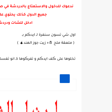
ندعوك للدخول والاستمتاع بالدردشة في ص
جميع الدول كذلك يحتوي عل
ادخل للشات ودردش
اول شي تسون سنفرة لـ ايدڪم بـ
( ملعقة ملح 🧂+ زيت جوز الهند🧉 )
تخلوها على ڪف ايدڪم و تفرڪوها كـ انو تغسلو