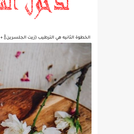
الخطوة الثانيه هي الترطيب (زيت الجلسرين🍾 +