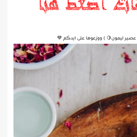
 عصير ليمون🍋 ) ووزعوها على ايدڪم 💙