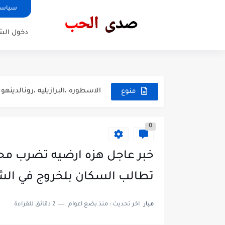
سياسة
دخول ال
كيف؟ نعالج الشهوه الجنسيه
الاسطوره ،البرازيليه ،رونالدينهو
منوع
فوائد المواقع ، الاباحيه
مالاتعرفه عن ، النمرود
0
معلومات تخصك .في الحياة
خبر عاجل هزه ارضيه تضرب مح
معجزات القران الكريم
تطالب السكان بلخروج في الش
تهكير اي شبكة Wi-Fi قريبة منك بسهولة وبدون روت...
حصريا اجمل تطبيق اختراق واي 
ميار
اخر تحديث :
منذ بضع اعوام
2 دقائق للقراءة
🛑تطبيق إختراق شبكة ال Wi-Fi 📲