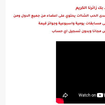
ن النسخ واللصق 📃
 بك زائرنا الكريم
دى الحب الشاات يحتوي على اعضاء من جميع الدول ومن
ى مسابقات يومية واسبوعية وجوائز قيمة
 مجانا وبدون تسجيل اي حساب