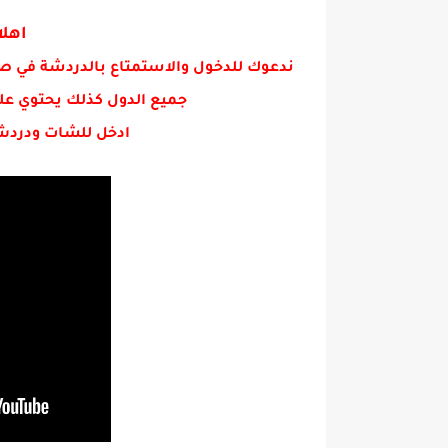
ربح أكثر من ألف دولار شهرياً م
اهلا
ندعوك للدخول والاستمتاع بالدردشة في ص
جميع الدول كذلك يحتوي عل
ادخل للشات ودردش