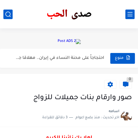
خبر عاجل المتحدث باسم الوزاره تربيه اتخذ اجرائات حول الثالث...
الفصل الرابع فيزياء السادس اعدادي مرشحات التكامل استاذ حيدر وليد
احتجاجاً على محنة النساء في إيران.. مهلاقا جابري‎ بفستان "المشنقة"
منوع
#عاجل ... #عاجل سيتم رفع جميع النتائج قريبا..
0
⭕️مسرب 🟢رياضيات💻سؤال مرشح لسنه 2023 من طلاب الخصوصي #لاستاذ حيدر...
مرشح 👁💠انشاءات العربي #السادس_اعدادي
صور وارقام بنات جميلات للزواج
خبر عاجل تم تاجيل امتحانات السادس اعداديه بسبب ضيق الوقت...
اسامه
اخر تحديث :
منذ بضع اعوام
3 دقائق للقراءة
⚫#الانشاء // اللغة العربية المقالة - كيفية الكتابة مع حصة...
شات صقور العراق / شات صدى الحب /شات عربي