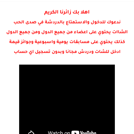
اهلا بك زائرنا الكريم
ندعوك للدخول والاستمتاع بالدردشة في صدى الحب
الشاات يحتوي على اعضاء من جميع الدول ومن جميع الدول
كذلك يحتوي على مسابقات يومية واسبوعية وجوائز قيمة
ادخل للشات ودردش مجانا وبدون تسجيل اي حساب