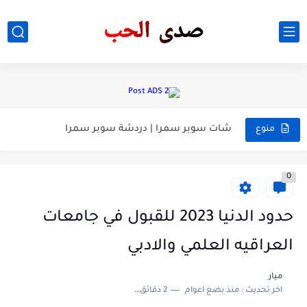
اسرار جمال المراه
اسماء الوجبة الجديدة المشمولين برواتب الرعايه الاجتماعية
في بث مباشر – سقوط مايوة صافيناز على البحر وظهور...
معلومات عامه
شات سوبر سمرا | دردشة سوبر سمرا
منوع
افلام الفنانه العراقيه ميرا نوري
0
حدود الدنيا 2023 للقبول في جامعات
العراقيه العلمي والادبي
ميار
اخر تحديث :
منذ بضع اعوام
2 دقائق للقراءة