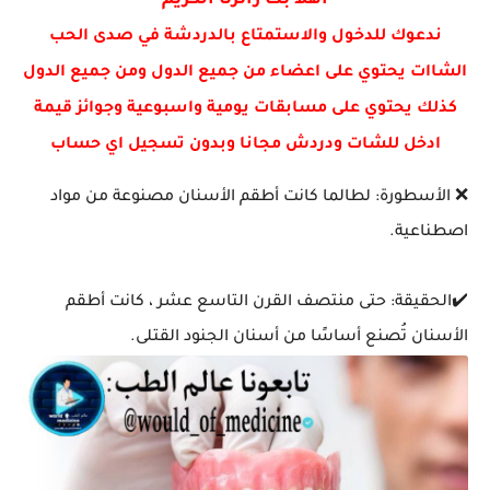
اهلا بك زائرنا الكريم
قصه حياه شمس البارودي المصريه التي عرفت بتمثيل الاغرائي
ندعوك للدخول والاستمتاع بالدردشة في صدى الحب
الشاات يحتوي على اعضاء من جميع الدول ومن جميع الدول
كذلك يحتوي على مسابقات يومية واسبوعية وجوائز قيمة
ادخل للشات ودردش مجانا وبدون تسجيل اي حساب
❌ الأسطورة: لطالما كانت أطقم الأسنان مصنوعة من مواد
اصطناعية.
✔️الحقيقة: حتى منتصف القرن التاسع عشر ، كانت أطقم
الأسنان تُصنع أساسًا من أسنان الجنود القتلى.