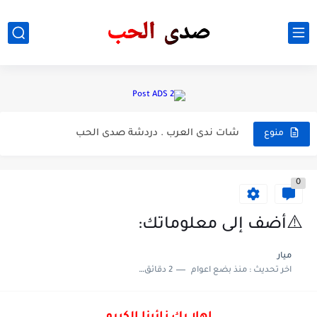
كيف تبدء الاعضاء .الجنسيه بالتطور
كيف التخلص من العاده السريه، مقاطع الساخنه ، هل العاده...
شات ندى العرب . دردشة صدى الحب
منوع
حقيقة مكان . القلب
0
شاهد عيان يروي قصه الاشتعال قاعه الاعراس الهيثم في الحمدانيه...
مواطن فقد امه في حريق قاعه الاعراس الحمدانيه مجزره الهيثم...
⚠️أضف إلى معلوماتك:
⚠️‏تشنجات الساقين في الحمل:
ميار
اخر تحديث :
منذ بضع اعوام
2 دقائق للقراءة
⚠️متلازمة هورنر :HORNER SYNDROME▪︎ تدلي الجفن
خبر عاجل/ فاجعه في العراق قد حصلت حريق زفاف التي...