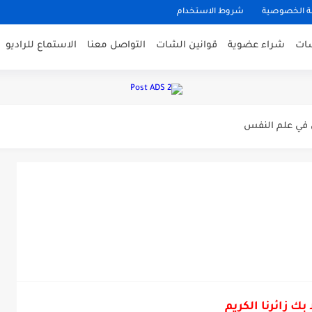
 الخصوصية
شروط الاستخدام
شات
شراء عضوية
قوانين الشات
التواصل معنا
الاستماع للراديو
تمارين لتحصل على القوام المثالي؟
ي في علم النفس
على سوق العمل في المستقبل؟
 كالحرير
ولون
شخصيتك
 بك زائرنا الكريم