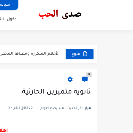
سياسة
دخول ال
الكنز الذي لم يكتشف
نحت الجسم بالرياضة: هل تكفي ال
الأحلام المتكررة ومعناها المخف
منوع
هل سيسيطر الذكاء الاصطناعي 
0
طرق فعّالة لتسريح الشعر وجعله
شوربة مهدئة لتخفيف أعراض الق
ثانوية متميزين الحارثية
قصة الصياد والؤلؤة الثمينة
ميار
اخر تحديث :
منذ بضع اعوام
2 دقائق للقراءة
أسرار يكشفها لون عيونك عن 
اهلا