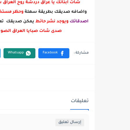
شات ابنائك يا عراق دردشة روح العراق
واضافه صديقك بطريقة سهلة
وحظر مست
اصدقائك
ويوجد نشر حائط
يمكن صديقك تعل
صدى شات صبايا العراق الصوت
تعليقات
إرسال تعليق