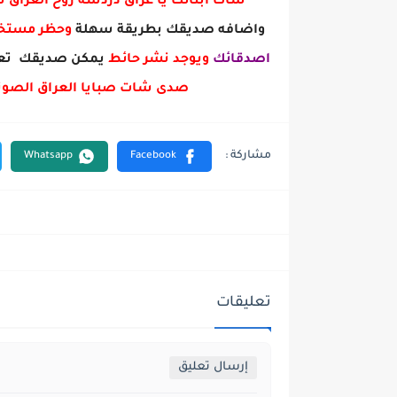
شات ابنائك يا عراق دردشة روح العراق
واضافه صديقك بطريقة سهلة
وحظر مست
اصدقائك
ويوجد نشر حائط
يمكن صديقك تعل
صدى شات صبايا العراق الصوت
تعليقات
إرسال تعليق