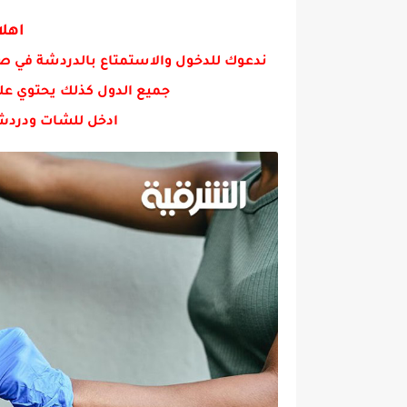
حكم جميله عن طيب الكلام
اهلا
ندعوك للدخول والاستمتاع بالدردشة في ص
جميع الدول كذلك يحتوي عل
ادخل للشات ودردش