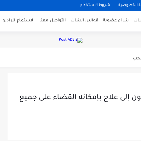
 الخصوصية
شروط الاستخدام
شات
شراء عضوية
قوانين الشات
التواصل معنا
الاستماع للراديو
دشة صدى الحب
لحب
إلى علاج بإمكانه القضاء على جميع
لعراقيين ه ه ه...
هشه