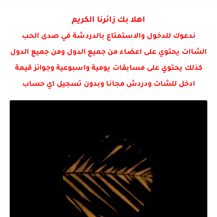
- طرق دمج الايشادو 💄💛
اهلا بك زائرنا الكريم
ندعوك للدخول والاستمتاع بالدردشة في صدى الحب
الشاات يحتوي على اعضاء من جميع الدول ومن جميع الدول
كذلك يحتوي على مسابقات يومية واسبوعية وجوائز قيمة
ادخل للشات ودردش مجانا وبدون تسجيل اي حساب