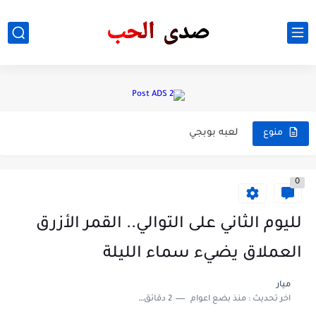
شات الملوك /شات صدى الحب
افلام
لعبه بوبجي
منوع
فضيحه هيفاء وهبي
0
رقص هيفاء وهبي
- طرق معرفه المڪياج المناسب للبشرة”💄💛“
لليوم الثاني على التوالي.. القمر الأزرق
- الوان الملابس المناسبه للون بشرتك ”👗👛
العملاق يضيء سماء الليلة
فضل طرق العنايه بالعين وحول العين ڪمادات الشاي ☕️💧🌿
ميار
اخر تحديث :
منذ بضع اعوام
2 دقائق للقراءة
- تعليم لفات التوربان بالخطوات”🧕💜“