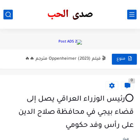
صور بنات. افتاريت بنات . انستا بنات
🎬 فيلم The Black Demon (2023)
🎬 فيلم Oppenheimer (2023) مترجم 🔥🔥
منوع
تأجيل موعد الامتحان الوزاري لقسم طب الاسنان من 9/9 إلى...
0
تم رفع الحجب عن نتائج تربية البصرة السادس الاعدادي الدور...
خبر عاجل/ضوابط انتقال طلبه كليات حكوميه والاهليه
⭕رئيس الوزراء العراقي يصل إلى
#التحويل ..- جدول يوضح تحويل من كلية أدنى الى كليات...
قضاء بيجي في محافظة صلاح الدين
#عاجل_جدا وزارة التعليم تقرر نقل الطالب الأول من الكليات ذات...
على رأس وفد حكومي
وزارة التربية تعلن اسماء طلبتها الاوائل على العراق
ميار