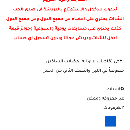
اهلا بك زائرنا الكريم
شرطي يبني مدينه سكنيه للايتام
ندعوك للدخول والاستمتاع بالدردشة في صدى الحب
الشاات يحتوي على اعضاء من جميع الدول ومن جميع الدول
كذلك يحتوي على مسابقات يومية واسبوعية وجوائز قيمة
ادخل للشات ودردش مجانا وبدون تسجيل اي حساب
🔦هي تقلصات لا اردايه لعضلات الساقين
خصوصاً في الليل والنصف الثاني من الحمل
♻️اسبابه
غير معروفه وممكن
*الهرمونات