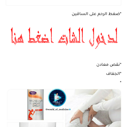
*ضغط الرحم على الساقين
*نقص معادن
*الجفاف
*