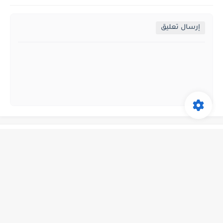
إرسال تعليق
عدد الزوار اليوم
جميع الحقوق محفوظة ©
شات صدى الحب | شات وتس حب | دردشة
بنات العرب | دردشة صدى الحب | دردشة بنات كتابية | شات بنات العرب