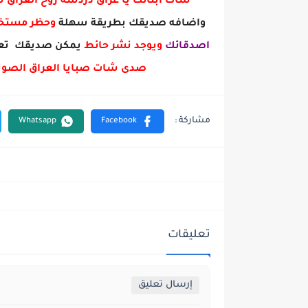
شات ابنائك يا عراق دردشة روح العراق
واضافه صديقك بطريقة سهلة
وحظر مست
اصدقائك
ويوجد نشر حائط
يمكن صديقك تعل
صدى شات صبايا العراق الصوت
تعليقات
إرسال تعليق