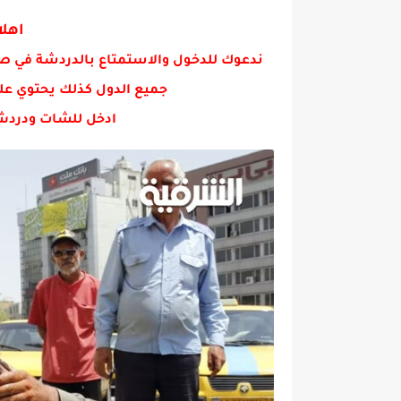
اهلا
ندعوك للدخول والاستمتاع بالدردشة في ص
جميع الدول كذلك يحتوي عل
ادخل للشات ودردش