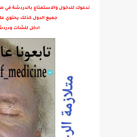
تقبيل طفله في فمها تشعل غضب ا
ندعوك للدخول والاستمتاع بالدردشة في ص
جميع الدول كذلك يحتوي عل
ادخل للشات ودردش