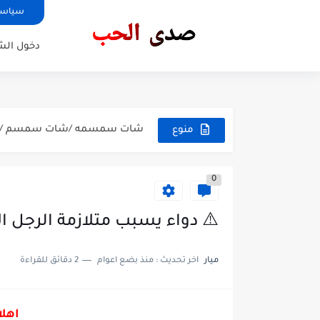
سياسة
دخول ال
شات احلى لمه
طرق اثارة الشهوه الجنسيه عند ا
شات سمسمه /شات سمسم /در
منوع
شات ندى الرياض
0
شات لمتنا الحلوه /شات صدى ا
منصة 1001
⚠️ دواء يسبب متلازمة الرجل الأ
اسباب تنميل الاصابع
ميار
اخر تحديث :
منذ بضع اعوام
2 دقائق للقراءة
لغة جسد المرأه
طرق التخلص من مرض السكري
اهلا