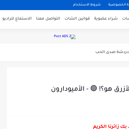
 الخصوصية
شروط الاستخدام
شات
شراء عضوية
قوانين الشات
التواصل معنا
الاستماع للراديو
لمرأه
دشة صدى الحب
لحب
زرق هو؟! 🟢 - الأميودارون
 بك زائرنا الكريم