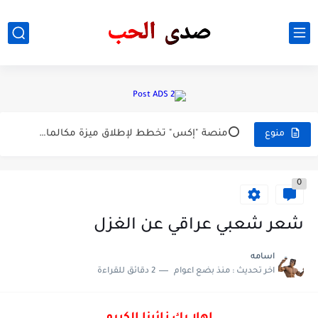
خبر عاجل /وفاه الفنان ياس الخضر صوت الارض
اسباب نسيان في الدراسه او امتحانات
مسلسل Wistingالنوع . جريمة . دراماالموسم 1 و 2 و...
دردشه صدى الحب l شات صدى ، بدون اشتراك او...
⭕منصة "إكس" تخطط لإطلاق ميزة مكالمات فيديو وصوت دون حاجة...
منوع
خبر عاجل /⭕وقوع انفجار لم تعرف طبيعته في شارع 60...
0
شات الاعلاميه سحر عباس جميل
شات نسيم الورد ... دردشة صدى الحب
شعر شعبي عراقي عن الغزل
الشاعر الراحل كريم العراقي
اسامه
اخر تحديث :
منذ بضع اعوام
2 دقائق للقراءة
خبر عاجل /وفاه الشاعر كريم العراقي بعد معاناه طويله مع...