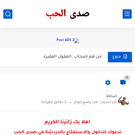
قصه حياه الفنانه المصريه التي عرفت بتمثيل الاغرائي غاده عبد...
تعرف على حياه الفنانه جمانه كريم وسببب حقدها على اهله...
تعرف على حياه الفنانه العراقيه زهور علاء وما لا تعرف...
غرور .. طلاب كلية الطب
من هم اصحاب .العقول الفقيره
منوع
مالا تعرفه .عن الكانونه
0
من الاذكى .الرجل ام المرأه
اسامه
اخر تحديث :
منذ بضع اعوام
2 دقائق للقراءة
اهلا بك زائرنا الكريم
ندعوك للدخول والاستمتاع بالدردشة في صدى الحب