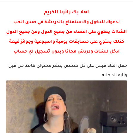
تأجيل موعد الامتحان الوزاري لقسم طب الاسنان من 9/9 إلى...
اهلا بك زائرنا الكريم
ندعوك للدخول والاستمتاع بالدردشة في صدى الحب
الشاات يحتوي على اعضاء من جميع الدول ومن جميع الدول
كذلك يحتوي على مسابقات يومية واسبوعية وجوائز قيمة
ادخل للشات ودردش مجانا وبدون تسجيل اي حساب
حمل القاء قبض على كل شخص ينشر محتواى هابط من قبل
وزاره الداخليه