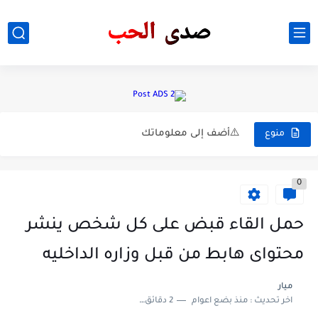
⚠️أضف إلى معلوماتك:
⚠️أضف إلى معلوماتك:
⚠️أضف إلى معلوماتك
منوع
مسلسل طائر الرفراف الحلقه الاخيره
0
افتاريت عيون بنات رمزيات عيون ملونه
اكلات بنات رمزيات اكل . ستوريات اكل بنات .اكلاتي...
حمل القاء قبض على كل شخص ينشر
صور بنات. افتاريت بنات . انستا بنات
محتواى هابط من قبل وزاره الداخليه
🎬 فيلم The Black Demon (2023)
ميار
اخر تحديث :
منذ بضع اعوام
2 دقائق للقراءة
🎬 فيلم Oppenheimer (2023) مترجم 🔥🔥