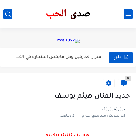
افضل تطبيفات الذكاء الاصطناعي
لغه الجسد في الحب 7 اشارات سوفه تفضح شخص امامك...
5 اشياء يحبه الرجل في امراه ولا يستطيع تركها مع...
ماهو الملح الاحمر اسرار سوفه تكتشفه ؟ شاهد الان
اسرار العارفين وكل مايخص استخاره في القران
منوع
دكتوره المصريه سمر العمريطي مختصه بجمال امراه
(2023) An unforgettable year : summer فيلم
0
جديد الفنان هيثم يوسف
نہۦ۠ﮩۦ۠هہۦ۠ﮩۦ۠ﭑد
اخر تحديث :
منذ بضع اعوام
2 دقائق للقراءة