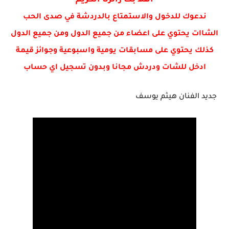
اهلا بك زائرنا الكريم
ندعوك للدخول والاستمتاع بالدردشة في صدى الحب
الشاات يحتوي على اعضاء من جميع الدول ومن جميع الدول
كذلك يحتوي على مسابقات يومية واسبوعية وجوائز قيمة
ادخل للشات ودردش مجانا وبدون تسجيل اي حساب
جديد الفنان هيثم يوسف