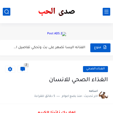
خبر عاجل/بيسان اسماعيل تتعرض للهجوم والضرب وسب شرفها وتهديد بلموت...
خبر عاجل/ منشور نزار الفارس عن الامام الحسين يفتح نيران...
شاهد جمال ابنته هيفاء وهبي
خبر عاجل/الفنانه اليسا تكشف مرض هيفاء وهبي بعد تعافيه من...
الفنانه اليسا تضهر على بث وتحكي تفاصيل اكتشافه للمرض السرطان...
منوع
خبر عاجل/انفصال رحمه رياض عن السكندر
2
الغذاء الصحي
الغذاء الصحي للانسان
اسامه
اخر تحديث :
منذ بضع اعوام
5 دقائق للقراءة