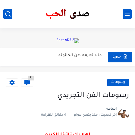
غرور .. طلاب كلية الطب
من هم اصحاب .العقول الفقيره
مالا تعرفه .عن الكانونه
من الاذكى .الرجل ام المرأه
منوع
دردشة شباب _ الشهوة _ صدى الحب
0
شاهد فضيحه تيسير العراقيه وهي بياتهه🔥🔥🔥
رسومات
تيسير العراقيه تضهر على بث وتاكل الموز بطريقه فاضحه وتصرح...
رسومات الفن التجريدي
تعرف على حياه الفنانه العراقيه سولاف جليل وصور والدتها
اسامه
اخر تحديث :
منذ بضع اعوام
4 دقائق للقراءة
ابطال مسلسل الباب الحاره وعمارهم حقيقه تعرف على حقائق 🔥
خبر عاجل هزه ارضيه تضرب محافضه كركوك والسلطات الامنيه تطالب...