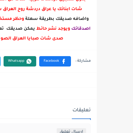
شات ابنائك يا عراق دردشة روح العراق
واضافه صديقك بطريقة سهلة
وحظر مست
اصدقائك
ويوجد نشر حائط
يمكن صديقك تعل
صدى شات صبايا العراق الصوت
تعليقات
إرسال تعليق