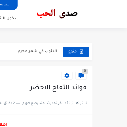
سياسة
نجاح العلاقات الاجتماعية
شات دردشة بنات الحب
دخول ال
واقعة الطف في كربلاء
حديث القلوب الشيخ علي المياحي
الذنوب في شهر محرم
منوع
برنامج علي عذاب
0
فوائد التفاح الاخضر
نہۦ۠ﮩۦ۠هہۦ۠ﮩۦ۠ﭑد
اخر تحديث :
منذ بضع اعوام
2 دقائق للقراءة
اهلا