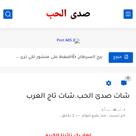
برج الحمل
برج الثور
برج الجوزاء
برج الاسد ؟ اضعط على منشور لكي ترى صفاته
برج السرطان 👍اضغط على منشور لكي ترى انواع الابراج
منوع
0
شات صدئ الحب.شات تاج العرب
نہۦ۠ﮩۦ۠هہۦ۠ﮩۦ۠ﭑد
اخر تحديث :
منذ بضع اعوام
2 دقائق للقراءة