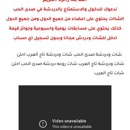
اهلا بك زائرنا الكريم
ندعوك للدخول والاستمتاع بالدردشة في صدى الحب
الشاات يحتوي على اعضاء من جميع الدول ومن جميع الدول
كذلك يحتوي على مسابقات يومية واسبوعية وجوائز قيمة
ادخل للشات ودردش مجانا وبدون تسجيل اي حساب
شات ودردشة صدئ الحب شات ودردشة تاج العرب احلئ
شات ودردشة تاج العرب شات روعه دردشة صدئ الحب احلئ
شات تاج العرب