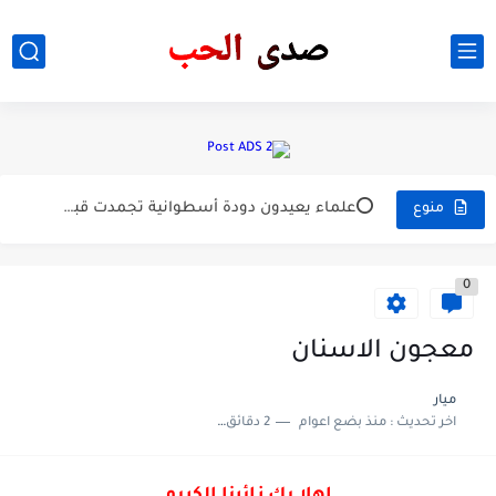
⚠️ دواء يسبب متلازمة الرجل الأزرق هو؟! 🟢 - الأميودارون
⭕#الصين تعلن حالة التأهب القصوى بعد غرق عدد من المدن...
⭕علماء يعيدون دودة أسطوانية تجمدت قبل 46 ألف عام إلى...
منوع
خبر عاجل
0
⭕رئيس شركة ميتا مارك زوكربيرغ : منصة ثريدز فقدت أكثر...
مواد المرحلة الاولى لدراسة القانون 🙃
معجون الاسنان
صور محرم ستوريات محرم افتاريات ......
ميار
اخر تحديث :
منذ بضع اعوام
2 دقائق للقراءة
⭕مجلس القضاء الأعلى يعلن القبض على عدد من مهربي الدولار...
خبر عاجل /وفاه الاعب شرار حيدر