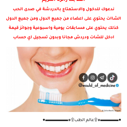
اهلا بك زائرنا الكريم
⭕الهجرة السويدية تعيد النظر في تصريح إقامة اللاجئ العراقي الذي...
ندعوك للدخول والاستمتاع بالدردشة في صدى الحب
الشاات يحتوي على اعضاء من جميع الدول ومن جميع الدول
كذلك يحتوي على مسابقات يومية واسبوعية وجوائز قيمة
ادخل للشات ودردش مجانا وبدون تسجيل اي حساب
●▬▬▬▬๑۩عالم الطب۩๑▬▬▬▬▬●