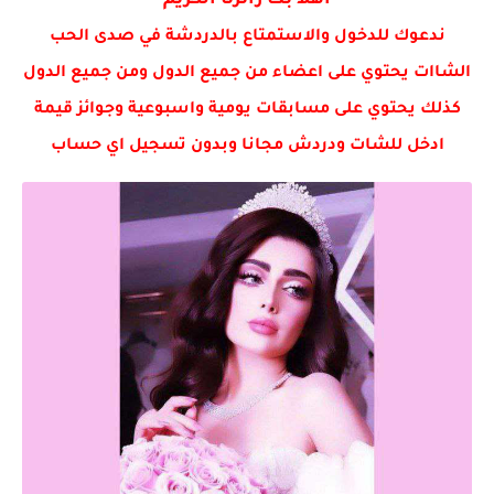
اهلا بك زائرنا الكريم
💥 حصريااا قبل اي حد بتحديث اليوم 15/4 😎🔥✔ بتحديث...
ندعوك للدخول والاستمتاع بالدردشة في صدى الحب
الشاات يحتوي على اعضاء من جميع الدول ومن جميع الدول
كذلك يحتوي على مسابقات يومية واسبوعية وجوائز قيمة
ادخل للشات ودردش مجانا وبدون تسجيل اي حساب