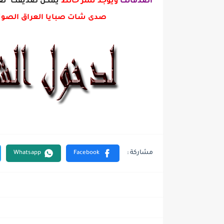
اصدقائك
ويوجد نشر حائط
يمكن صديقك تعل
صدى شات صبايا العراق الصوت