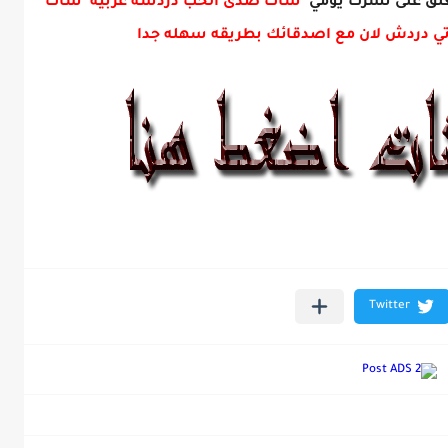
ق على نشرك يومي
شات صدى الحب دردشة عربية شات
ي دردش لان مع اصدقائك بطريقه سهله جدا