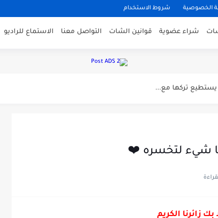
 الخصوصية
شروط الاستخدام
شات
شراء عضوية
قوانين الشات
التواصل معنا
الاستماع للراديو
ي
تكتشفه ؟ شاهد الان
اره في القران
مختصه بجمال امراه
ا شيء لتخسره ❤️
باح
 بك زائرنا الكريم