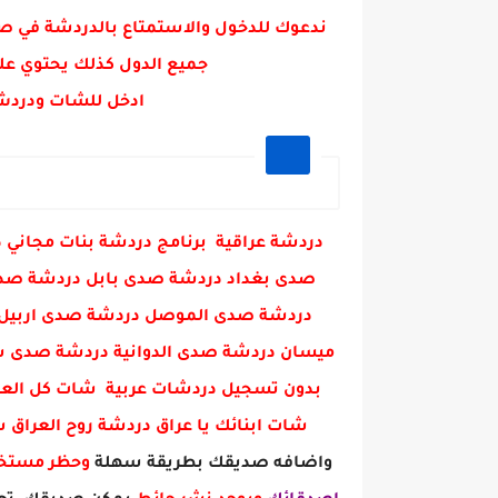
عبارات وحكم اجمل ماقيل عن الح
ندعوك للدخول والاستمتاع بالدردشة في ص
جميع الدول كذلك يحتوي عل
ادخل للشات ودردش
دردشة عراقية برنامج دردشة بنات مجا
صدى بغداد دردشة صدى بابل دردشة صدى 
دردشة صدى الموصل دردشة صدى اربيل 
ميسان دردشة صدى الدوانية دردشة صدى س
بدون تسجيل دردشات عربية شات كل العرا
شات ابنائك يا عراق دردشة روح العراق
واضافه صديقك بطريقة سهلة
وحظر مست