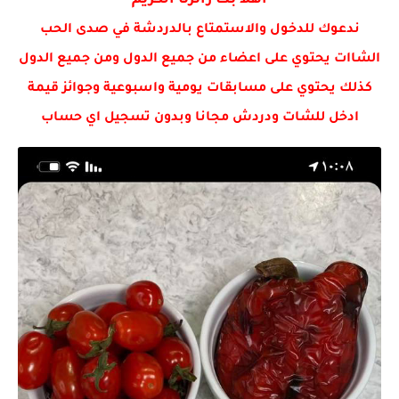
اهلا بك زائرنا الكريم
⭕️مسرب 🟢رياضيات💻سؤال مرشح لسنه 2023 من طلاب الخصوصي #لاستاذ حيدر...
ندعوك للدخول والاستمتاع بالدردشة في صدى الحب
الشاات يحتوي على اعضاء من جميع الدول ومن جميع الدول
كذلك يحتوي على مسابقات يومية واسبوعية وجوائز قيمة
ادخل للشات ودردش مجانا وبدون تسجيل اي حساب