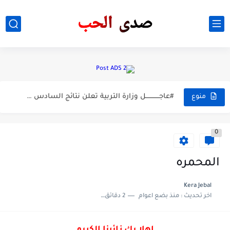
نتائج السادس ابتدائي الكرخ اولى
🔴 نتائج السادس الابتدائي في تربية الكرخ الثالثة
#عاجـــــــــــــل وزارة التربية تعلن نتائج السادس الابتدائي يوم السبت المقبل
منوع
جدول امتحانات الثالث متوسط النهائيه
0
انطلاق امتحانات ثالث متوسط من الخميس ؟
خبر عاجل المتحدث باسم الوزاره تربيه اتخذ اجرائات حول الثالث...
المحمره
الفصل الرابع فيزياء السادس اعدادي مرشحات التكامل استاذ حيدر وليد
Kera Jebal
اخر تحديث :
منذ بضع اعوام
2 دقائق للقراءة
احتجاجاً على محنة النساء في إيران.. مهلاقا جابري‎ بفستان "المشنقة"
#عاجل ... #عاجل سيتم رفع جميع النتائج قريبا..