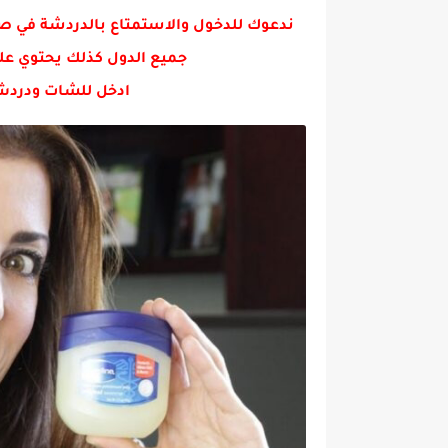
- ۿهـايـِلايتـہ ممـطروقـۿہ 𝕚𝕟𝕤𝕥𝕒𝕘𝕣𝕒𝕞 🤎🧳.
ندعوك للدخول والاستمتاع بالدردشة في ص
جميع الدول كذلك يحتوي عل
ادخل للشات ودردش