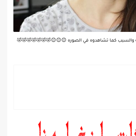
له والسبب كما تشاهدوه في الصوره 😊😊😊🤣🤣🤣🤣🤣🤣🤣