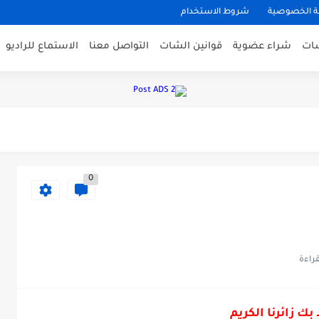
 الخصوصية
شروط الاستخدام
شات
شراء عضوية
قوانين الشات
التواصل معنا
الاستماع للراديو
دم روبياليس يرفض الاستقالة بعد فضيحة...
0
 اكمال استمارة التقديم
 اكمال استمارة التقديم
 بك زائرنا الكريم