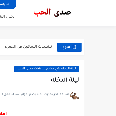
سياسة
دخول ال
رسائل حب
اجمل ماقيل عن الحب
‏تشنجات الساقين في الحمل:
منوع
رئيس الاتحاد الإسباني لكرة الق
نرفق اليكم تفاصيل التقديم والية
ليلة الدخله شي صادم.... شات صدى الحب
نرفق اليكم تفاصيل التقديم والية
ليلة الدخله
(2023) Limbo فيلم
اسامه
اخر تحديث :
منذ بضع اعوام
4 دقائق للقراءة
بوست لترتيب البنات 𝕚𝕟𝕤𝕥𝕒𝕘𝕣𝕒𝕞 🤎🧳.
⧼﮼مخطـُوطات ڪُتابيۿ 𝕚𝕟𝕤𝕥𝕒𝕘𝕣𝕒𝕞 🤎🧳
اهلا