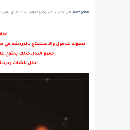
⚠️النظام الغذائي للأسهال. ؟
Kera Jebal
اخر تحديث :
منذ بضع اعوام
2 دقائق للقراءة
اهلا
ندعوك للدخول والاستمتاع بالدردشة في ص
جميع الدول كذلك يحتوي عل
ادخل للشات ودردش