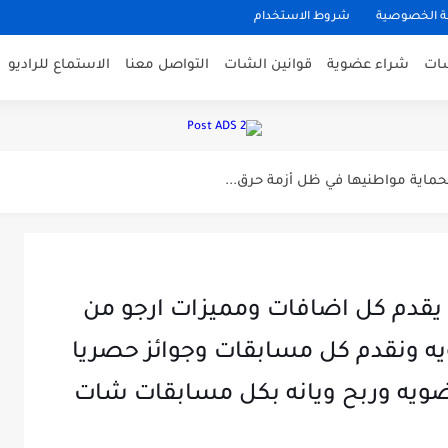
 الخصوصية
شروط الاستخدام
شات
شراء عضوية
قوانين الشات
التواصل معنا
الاستماع للراديو
 بهجوم مسلح شرقي محافظة صلاح...
 على 91 طفلة في...
ماية مواطنيها في ظل أزمة حرق...
ذية
ية مع اقتراب العاصفة خانون من...
قدم كل اضافات ومميزات ارجو من
ومي الأربعاء والخميس بسبب ارتفاع درجات...
 ونقدم كل مسابقات وجوائز حصريا
 الانفصام
ه وربح ويانه بكل مسابقات شات