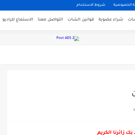
 الخصوصية
شروط الاستخدام
تر يونايتد ضمن قرعة دوري أبطال...
شات
شراء عضوية
قوانين الشات
التواصل معنا
الاستماع للراديو
.
لتلاميذ والطلبه 2024
لحرارة ستعاود الارتفاع خلال اليومين...
 عليه بسبب تقفيص...
 بك زائرنا الكريم