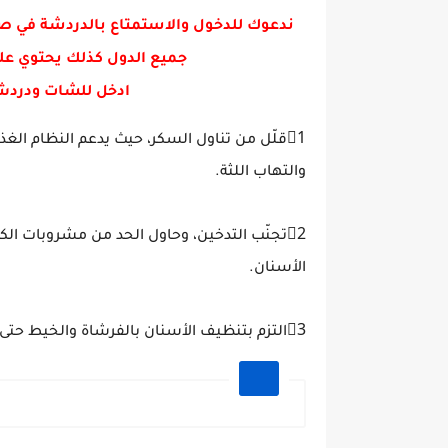
ندعوك للدخول والاستمتاع بالدردشة في ص
جميع الدول كذلك يحتوي عل
ادخل للشات ودردش
1⃣قلّل من تناول السكر، حيث يدعم النظام الغذا
والتهاب اللثة.
2⃣تجنّب التدخين، وحاول الحد من مشروبات الك
الأسنان.
3⃣التزم بتنظيف الأسنان بالفرشاة والخيط حتى يتم تقليل البكتيريا الموجودة في الفم ومنع تراكم البلاك.