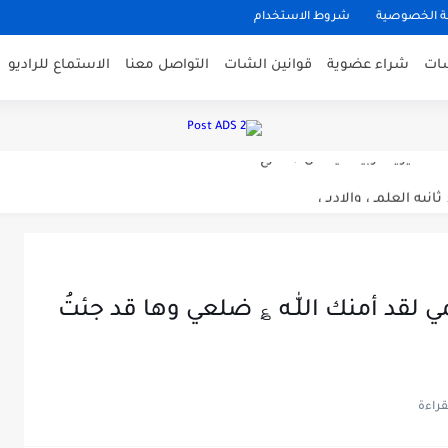
 الخصوصية
شروط الاستخدام
شات
شراء عضوية
قوانين الشات
التواصل معنا
الاستماع للراديو
ت مديرية تربية ميسان / الفرع...
ت مديرية تربية ميسان / الفرع...
انيه العلمي والادبي
 مديرية تربية الكرخ الثانية /...
لقد أمنك اللّٰـه ؏ ضلعي وها قد جئتُ
♀“
 ☀️ لليدين👏🏻