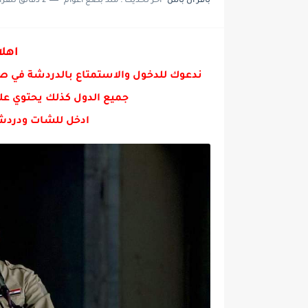
باقر ال باش
اخر تحديث :
منذ بضع اعوام
2 دقائق للقراءة
مواطن فقد امه في حريق قاعه الا
اهلا
ندعوك للدخول والاستمتاع بالدردشة في ص
جميع الدول كذلك يحتوي عل
ادخل للشات ودردش