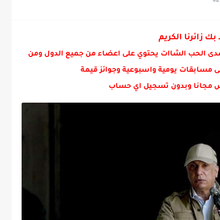
عراس الحمدانيه مجزره الهيثم...
 بك زائرنا الكريم
دى الحب الشاات يحتوي على اعضاء من جميع الدول ومن
ى مسابقات يومية واسبوعية وجوائز قيمة
 مجانا وبدون تسجيل اي حساب