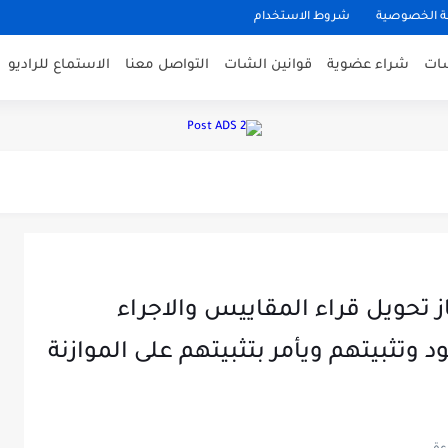
 الخصوصية
شروط الاستخدام
شات
شراء عضوية
قوانين الشات
التواصل معنا
الاستماع للراديو
ت اليمن
الجنس بطريقة آمنة وصحية:
طور
قاطع الساخنه ، هل العاده...
 تحويل قراء المقاييس والاجراء
لحب
 وتثبيتهم ويأمر بتثبيتهم على الموازنة
عه الاعراس الهيثم في الحمدانيه...